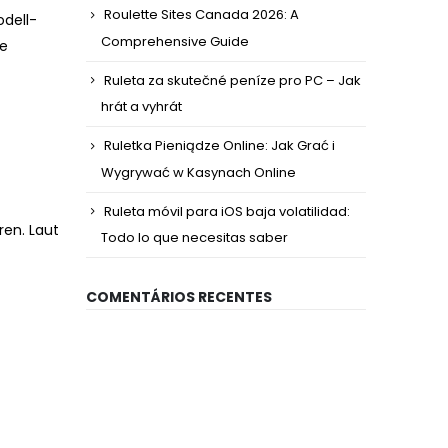
Roulette Sites Canada 2026: A
odell-
Comprehensive Guide
he
Ruleta za skutečné peníze pro PC – Jak
hrát a vyhrát
Ruletka Pieniądze Online: Jak Grać i
Wygrywać w Kasynach Online
Ruleta móvil para iOS baja volatilidad:
ren. Laut
Todo lo que necesitas saber
COMENTÁRIOS RECENTES