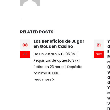
RELATED
POSTS
ées de
Los Beneficios de Jugar
Y
08
21
n Ligne
en Gouden Casino
d
us de
E
De un vistazo: RTP 96.3% |
Jul
Nov
R
Requisitos de apuesta 37x |
e
on :
ü
Retiro en 23 horas | Depósito
V
mínimo 10 EUR...
nce
a
read more
d
Y
e
vers
w
S
m