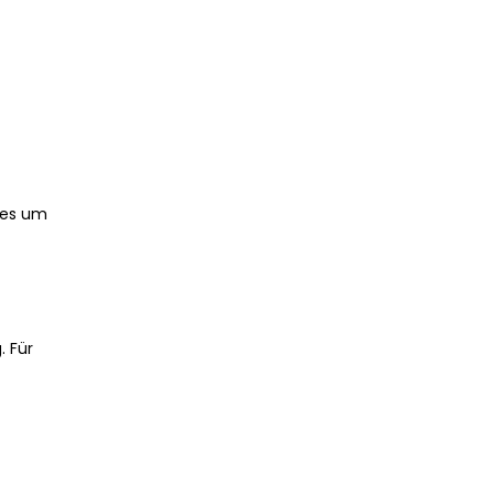
hres um
. Für