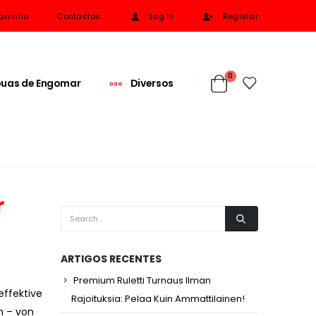
arrinho
Contactos
Log In
Registar
0
uas de Engomar
Diversos
r
ARTIGOS RECENTES
Premium Ruletti Turnaus Ilman
effektive
Rajoituksia: Pelaa Kuin Ammattilainen!
n – von