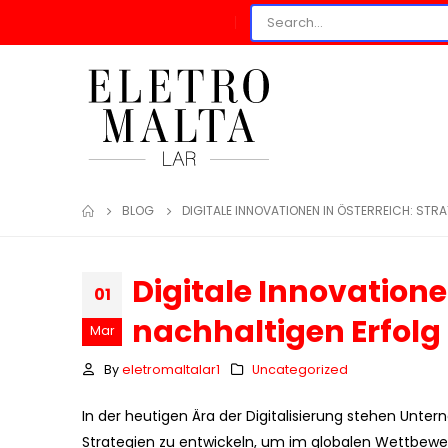
BLOG
DIGITALE INNOVATIONEN IN ÖSTERREICH: STR
Digitale Innovatione
01
nachhaltigen Erfolg
Mar
By
eletromaltalar1
Uncategorized
In der heutigen Ära der
Digitalisierung
stehen Unterne
Strategien zu entwickeln, um im globalen Wettbewer