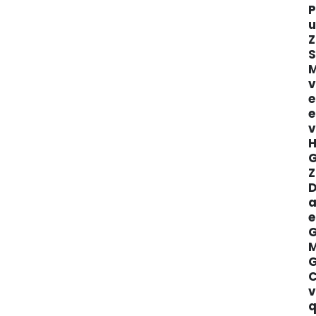
P
u
Z
S
M
en ligne,
v
e
e
v
H
G
Z
D
a
e
G
M
G
C
v
q