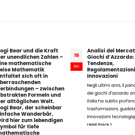
ogi Bear und die Kraft
Analisi del Mercat
16
er unendlichen Zahlen –
Giochi d’Azzardo:
ine mathematische
Tendenze,
Abr
eise Mathematik
Regolamentazioni
ntfaltet sich oft in
Innovazioni
berraschenden
Negli ultimi anni, il p
erbindungen – zwischen
dei giochi d'azzardo on
bstrakten Formeln und
er alltäglichen Welt.
Italia ha subito profon
ogi Bear, der scheinbar
trasformazioni, guidat
infache Wanderbär,
innovazioni tecnologiqu
ird hier zum lebendigen
read more
ymbol für tiefe
athematische