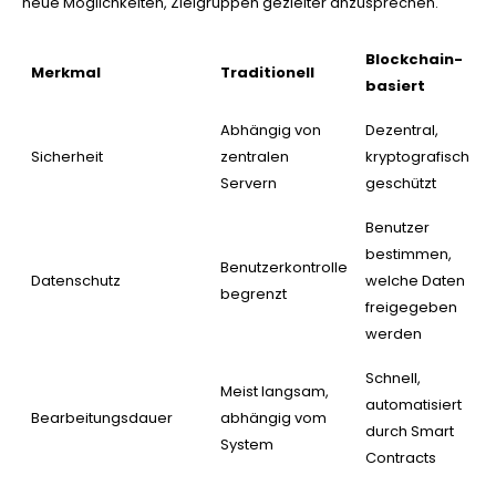
neue Möglichkeiten, Zielgruppen gezielter anzusprechen.
Blockchain-
Merkmal
Traditionell
basiert
Abhängig von
Dezentral,
Sicherheit
zentralen
kryptografisch
Servern
geschützt
Benutzer
bestimmen,
Benutzerkontrolle
Datenschutz
welche Daten
begrenzt
freigegeben
werden
Schnell,
Meist langsam,
automatisiert
Bearbeitungsdauer
abhängig vom
durch Smart
System
Contracts