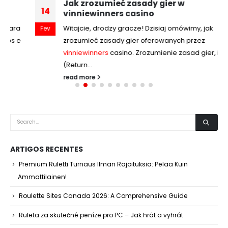
Jak zrozumieć zasady gier w
14
vinniewinners casino
Witajcie, drodzy gracze! Dzisiaj omówimy, jak
Fev
zrozumieć zasady gier oferowanych przez
vinniewinners
casino. Zrozumienie zasad gier, ich RTP
(Return...
read more
ARTIGOS RECENTES
Premium Ruletti Turnaus Ilman Rajoituksia: Pelaa Kuin
Ammattilainen!
Roulette Sites Canada 2026: A Comprehensive Guide
Ruleta za skutečné peníze pro PC – Jak hrát a vyhrát