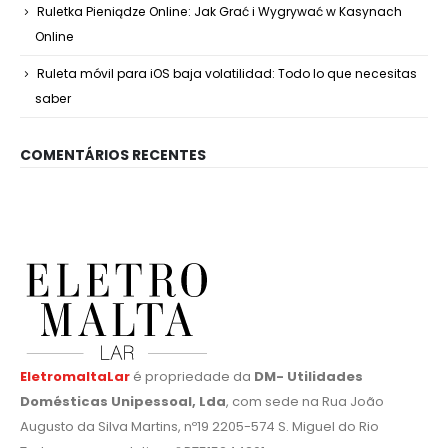
Ruletka Pieniądze Online: Jak Grać i Wygrywać w Kasynach
Online
Ruleta móvil para iOS baja volatilidad: Todo lo que necesitas
saber
COMENTÁRIOS RECENTES
EletromaltaLar
é propriedade da
DM- Utilidades
Domésticas Unipessoal, Lda
, com sede na Rua João
Augusto da Silva Martins, nº19 2205-574 S. Miguel do Rio