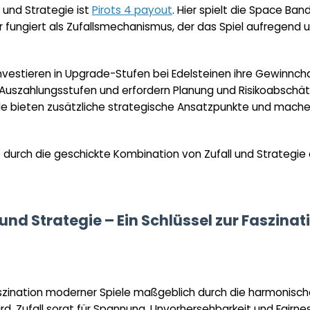
l und Strategie ist
Pirots 4 payout
. Hier spielt die Space Band
r fungiert als Zufallsmechanismus, der das Spiel aufregend 
 Investieren in Upgrade-Stufen bei Edelsteinen ihre Gewinnc
 Auszahlungsstufen und erfordern Planung und Risikoabschät
ele bieten zusätzliche strategische Ansatzpunkte und mach
durch die geschickte Kombination von Zufall und Strategie 
 und Strategie – Ein Schlüssel zur Faszinat
szination moderner Spiele maßgeblich durch die harmonisc
d. Zufall sorgt für Spannung, Unvorhersehbarkeit und Fairnes