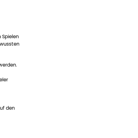
n Spielen
bewussten
 werden.
eler
auf den