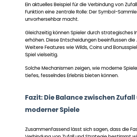
Ein aktuelles Beispiel für die Verbindung von Zufal
Funktion eine zentrale Rolle: Der Symbol-Sammle
unvorhersehbar macht.
Gleichzeitig können Spieler durch strategisches
erhöhen. Diese Entscheidungen beeinflussen die
Weitere Features wie Wilds, Coins und Bonusspi
Spiel vielseitig.
Solche Mechanismen zeigen, wie moderne Spiele 
tiefes, fesselndes Erlebnis bieten können.
Fazit: Die Balance zwischen Zufall
moderner Spiele
Zusammenfassend lässt sich sagen, dass die Fa
Verbindung von Zufall und Strategie bestimmt wir