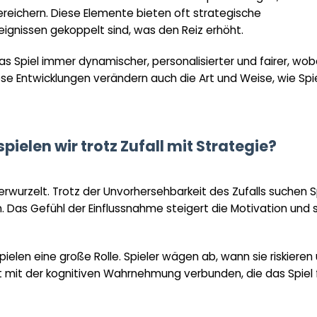
ereichern. Diese Elemente bieten oft strategische
reignissen gekoppelt sind, was den Reiz erhöht.
s Spiel immer dynamischer, personalisierter und fairer, wob
iese Entwicklungen verändern auch die Art und Weise, wie Spi
elen wir trotz Zufall mit Strategie?
erwurzelt. Trotz der Unvorhersehbarkeit des Zufalls suchen S
 Das Gefühl der Einflussnahme steigert die Motivation und s
elen eine große Rolle. Spieler wägen ab, wann sie riskieren
ist mit der kognitiven Wahrnehmung verbunden, die das Spiel 