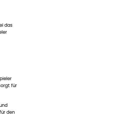
ei das
eler
pieler
orgt für
 und
für den