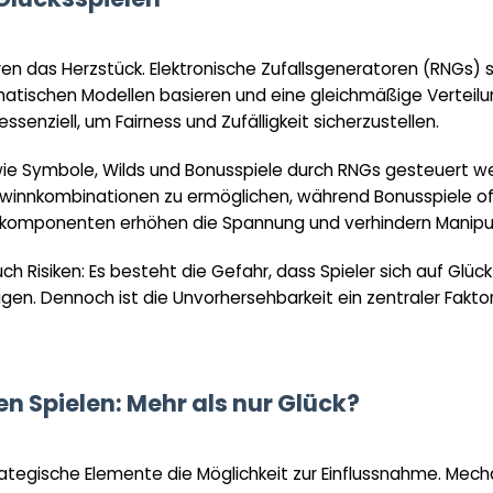
oren das Herzstück. Elektronische Zufallsgeneratoren (RNGs) 
matischen Modellen basieren und eine gleichmäßige Verteilu
senziell, um Fairness und Zufälligkeit sicherzustellen.
wie Symbole, Wilds und Bonusspiele durch RNGs gesteuert w
ewinnkombinationen zu ermöglichen, während Bonusspiele of
llskomponenten erhöhen die Spannung und verhindern Manipu
ch Risiken: Es besteht die Gefahr, dass Spieler sich auf Glück
en. Dennoch ist die Unvorhersehbarkeit ein zentraler Faktor
n Spielen: Mehr als nur Glück?
 strategische Elemente die Möglichkeit zur Einflussnahme. Me