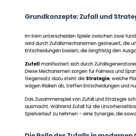
Grundkonzepte: Zufall und Strategi
Im Kern unterscheiden Spiele zwischen zwei funda
wird durch Zufallsmechanismen gesteuert, die u
Entscheidungen basiert, die langfristig den Ausg
Zufall
manifestiert sich durch Zufallsgenerator
Diese Mechanismen sorgen für Fairness und Span
Gegensatz dazu steht die
Strategie
, welche Pl
wägen Risiken ab, treffen Entscheidungen und n
Das Zusammenspiel von Zufall und Strategie sch
ausmacht. Während Zufall für die Unvorhersehbarke
Spielverlauf zu nehmen – eine Synergie, die sowoh
Die Rolle des Zufalls in modernen