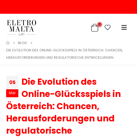
0
BLOG
DIE EVOLUTION DES ONLINE-GLÜCKSSPIELS IN ÖSTERREICH: CHANCEN,
HERAUSFORDERUNGEN UND REGULATORISCHE ENTWICKLUNGEN
Die Evolution des
05
Online-Glücksspiels in
Mar
Österreich: Chancen,
Herausforderungen und
regulatorische