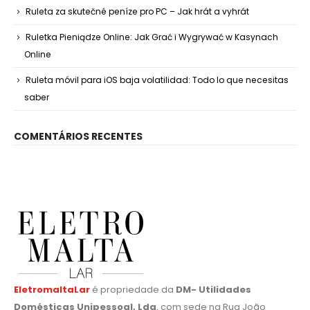
Ammattilainen!
Roulette Sites Canada 2026: A Comprehensive Guide
Ruleta za skutečné peníze pro PC – Jak hrát a vyhrát
Ruletka Pieniądze Online: Jak Grać i Wygrywać w Kasynach
Online
Ruleta móvil para iOS baja volatilidad: Todo lo que necesitas
saber
COMENTÁRIOS RECENTES