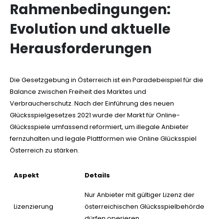
Rahmenbedingungen:
Evolution und aktuelle
Herausforderungen
Die Gesetzgebung in Österreich ist ein Paradebeispiel für die
Balance zwischen Freiheit des Marktes und
Verbraucherschutz. Nach der Einführung des neuen
Glücksspielgesetzes 2021 wurde der Markt für Online-
Glücksspiele umfassend reformiert, um illegale Anbieter
fernzuhalten und legale Plattformen wie Online Glücksspiel
Österreich zu stärken.
Aspekt
Details
Nur Anbieter mit gültiger Lizenz der
Lizenzierung
österreichischen Glücksspielbehörde
dürfen operieren.