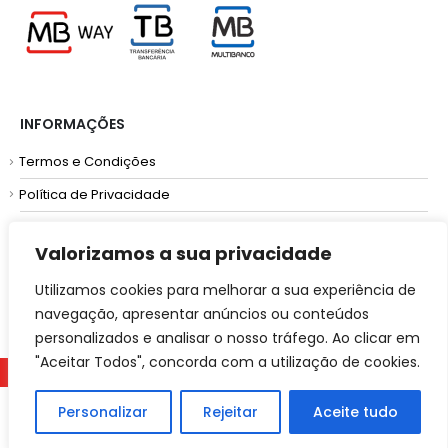
INFORMAÇÕES
Termos e Condições
Política de Privacidade
Resolução de Litígios
Valorizamos a sua privacidade
Utilizamos cookies para melhorar a sua experiência de
navegação, apresentar anúncios ou conteúdos
personalizados e analisar o nosso tráfego. Ao clicar em
"Aceitar Todos", concorda com a utilização de cookies.
2025 | Powered by
RFONTES.COM.
Personalizar
Rejeitar
Aceite tudo