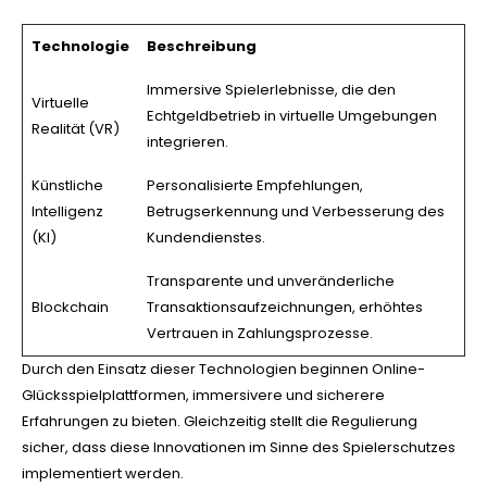
Technologie
Beschreibung
Immersive Spielerlebnisse, die den
Virtuelle
Echtgeldbetrieb in virtuelle Umgebungen
Realität (VR)
integrieren.
Künstliche
Personalisierte Empfehlungen,
Intelligenz
Betrugserkennung und Verbesserung des
(KI)
Kundendienstes.
Transparente und unveränderliche
Blockchain
Transaktionsaufzeichnungen, erhöhtes
Vertrauen in Zahlungsprozesse.
Durch den Einsatz dieser Technologien beginnen Online-
Glücksspielplattformen, immersivere und sicherere
Erfahrungen zu bieten. Gleichzeitig stellt die Regulierung
sicher, dass diese Innovationen im Sinne des Spielerschutzes
implementiert werden.