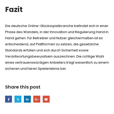
Fazit
Die deutsche Online-Glücksspielbranche befindet sich in einer
Phase des Wandels, in der Innovation und Regulierung Hand in
Hand gehen. Für Betreiber und Nutzer gleichermaßen ist es
entscheidend, auf Plattformen zu setzen, die gesetzliche
Standards erfüllen und sich durch Sicherheit sowie
Verantwortungsbewusstsein auszeichnen. Die richtige Wahl
eines vertrauenswürdigen Anbieters trägt wesentlich zu einem
sicheren und fairen Spielerlebnis bei.
Share this post