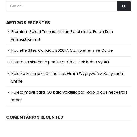
ARTIGOS RECENTES
Premium Ruletti Turnaus Ilman Rajoituksia: Pelaa Kuin
Ammattilainen!
Roulette Sites Canada 2026: A Comprehensive Guide
Ruleta za skutečné peníze pro PC – Jak hrát a vyhrát
Ruletka Pieniądze Online: Jak Grać i Wygrywać w Kasynach
Online
Ruleta móvil para iOS baja volatilidad: Todo lo que necesitas
saber
COMENTÁRIOS RECENTES