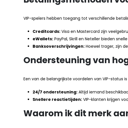
VIP-spelers hebben toegang tot verschillende betaling
Creditcards:
Visa en Mastercard zijn veelgebr
eWallets:
PayPal, Skrill en Neteller bieden snelle
Banksoverschrijvingen:
Hoewel trager, zijn d
Ondersteuning van hoge
Een van de belangrijkste voordelen van VIP-status i
24/7 ondersteuning:
Altijd iemand beschikbaa
Snellere reactietijden:
VIP-klanten krijgen vo
Waarom ik dit merk aa