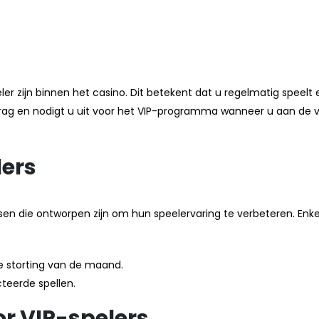
er zijn binnen het casino. Dit betekent dat u regelmatig speelt 
drag en nodigt u uit voor het VIP-programma wanneer u aan de v
lers
en die ontworpen zijn om hun speelervaring te verbeteren. Enke
e storting van de maand.
cteerde spellen.
r VIP-spelers