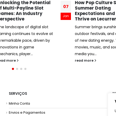
ow Pop Culture Shapes
Žaidėjų signalai ir
14
ummer Dating
strategijos: kaip
xpectations and How to
maksimaliai išna
Abr
hrive on Lecurrents
naujokų premijas
internetiniuose k
ummer brings sunshine,
Naujų žaidėjų įsitraukim
utdoor festivals, and a surge
internetinius kazino da
f new dating energy. Yet the
apima ne tik loterijos i
ovies, music, and social
kuriomis žaidimų form
edia you...
siūlomas galimybes, bet 
ead more
read more
SERVIÇOS
I
Minha Conta
T
Envios e Pagamentos
Po