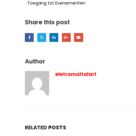
Toegang tot Evenementen
Share this post
Author
eletromaltalar1
RELATED
POSTS