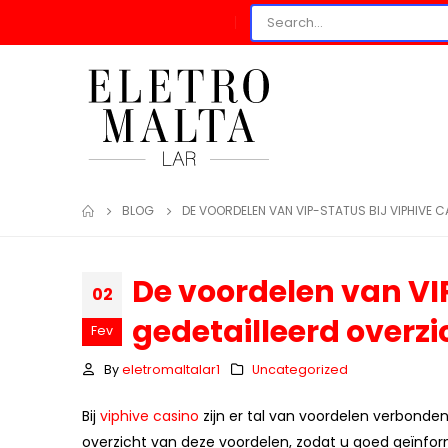
BLOG
DE VOORDELEN VAN VIP-STATUS BIJ VIPHIVE C
De voordelen van VIP
02
gedetailleerd overzi
Fev
By
eletromaltalar1
Uncategorized
Bij
viphive casino
zijn er tal van voordelen verbonden
overzicht van deze voordelen, zodat u goed geïnfor