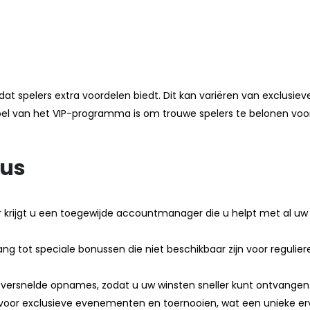
dat spelers extra voordelen biedt. Dit kan variëren van exclusiev
el van het VIP-programma is om trouwe spelers te belonen voo
tus
r krijgt u een toegewijde accountmanager die u helpt met al uw
 tot speciale bonussen die niet beschikbaar zijn voor reguliere
n versnelde opnames, zodat u uw winsten sneller kunt ontvangen
voor exclusieve evenementen en toernooien, wat een unieke er