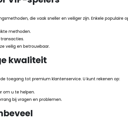
smethoden, die vaak sneller en veiliger zijn. Enkele populaire opt
uikte methoden.
 transacties.
eze veilig en betrouwbaar.
 kwaliteit
s de toegang tot premium klantenservice. U kunt rekenen op:
r om u te helpen.
orrang bij vragen en problemen.
nbeveel