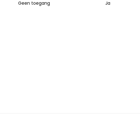
Geen toegang
Ja