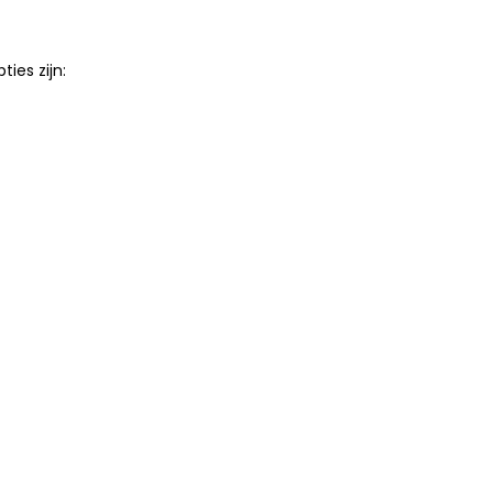
ies zijn: