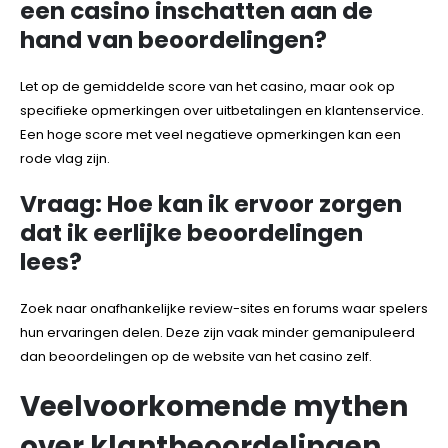
een casino inschatten aan de
hand van beoordelingen?
Let op de gemiddelde score van het casino, maar ook op
specifieke opmerkingen over uitbetalingen en klantenservice.
Een hoge score met veel negatieve opmerkingen kan een
rode vlag zijn.
Vraag: Hoe kan ik ervoor zorgen
dat ik eerlijke beoordelingen
lees?
Zoek naar onafhankelijke review-sites en forums waar spelers
hun ervaringen delen. Deze zijn vaak minder gemanipuleerd
dan beoordelingen op de website van het casino zelf.
Veelvoorkomende mythen
over klantbeoordelingen