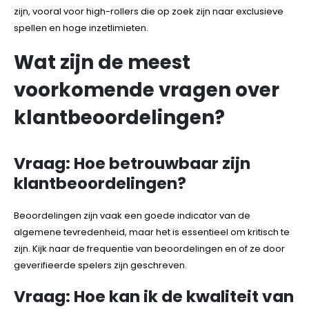
zijn, vooral voor high-rollers die op zoek zijn naar exclusieve
spellen en hoge inzetlimieten.
Wat zijn de meest
voorkomende vragen over
klantbeoordelingen?
Vraag: Hoe betrouwbaar zijn
klantbeoordelingen?
Beoordelingen zijn vaak een goede indicator van de
algemene tevredenheid, maar het is essentieel om kritisch te
zijn. Kijk naar de frequentie van beoordelingen en of ze door
geverifieerde spelers zijn geschreven.
Vraag: Hoe kan ik de kwaliteit van