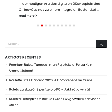
In der heutigen Ära des digitalen Glücksspiels sind
Online-Casinos zu einem integralen Bestandteil...
read more
ARTIGOS RECENTES
Premium Ruletti Turnaus Ilman Rajoituksia: Pelaa Kuin
Ammattilainen!
Roulette Sites Canada 2026: A Comprehensive Guide
Ruleta za skutečné peníze pro PC – Jak hrát a vyhrát
Ruletka Pieniądze Online: Jak Grać i Wygrywać w Kasynach
Online