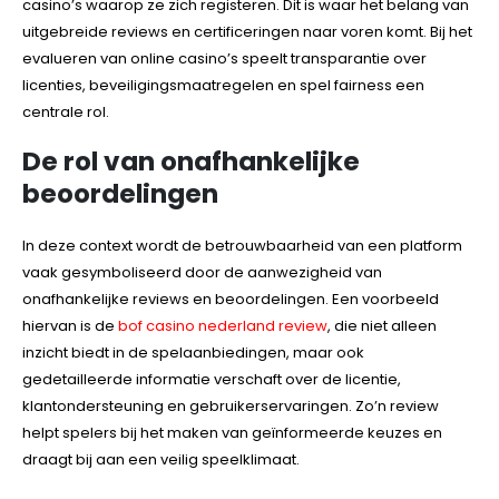
casino’s waarop ze zich registeren. Dit is waar het belang van
uitgebreide reviews en certificeringen naar voren komt. Bij het
evalueren van online casino’s speelt transparantie over
licenties, beveiligingsmaatregelen en spel fairness een
centrale rol.
De rol van onafhankelijke
beoordelingen
In deze context wordt de betrouwbaarheid van een platform
vaak gesymboliseerd door de aanwezigheid van
onafhankelijke reviews en beoordelingen. Een voorbeeld
hiervan is de
bof casino nederland review
, die niet alleen
inzicht biedt in de spelaanbiedingen, maar ook
gedetailleerde informatie verschaft over de licentie,
klantondersteuning en gebruikerservaringen. Zo’n review
helpt spelers bij het maken van geïnformeerde keuzes en
draagt bij aan een veilig speelklimaat.