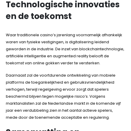
Technologische innovaties
en de toekomst
Waar traditionele casino’s jarenlang voornamelijk afhankelijk
waren van fysieke vestigingen, is digitalisering leidend
geworden in de industrie. De inzet van blockchaintechnologie,
artificiële intelligentie en augmented reality belooft de
toekomst van online gokken verder te versterken.
Daarnaast zal de voortdurende ontwikkeling van mobiele
platforms de toegankelijkheid en gebruiksvriendelijkheid
verhogen, terwijl regelgeving ervoor zorgt dat spelers
beschermd blijven tegen mogelijke risico’s. Volgens
marktanalisten zal de Nederlandse markt in de komende vijf
jaar een verdubbeling zien in het aantal actieve spelers,
mede door de toenemende acceptatie en regulering.