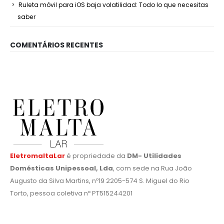
Ruleta móvil para iOS baja volatilidad: Todo lo que necesitas
saber
COMENTÁRIOS RECENTES
EletromaltaLar
é propriedade da
DM- Utilidades
Domésticas Unipessoal, Lda
, com sede na Rua João
Augusto da Silva Martins, nº19 2205-574 S. Miguel do Rio
Torto, pessoa coletiva nº PT515244201