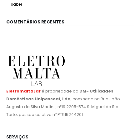
saber
COMENTÁRIOS RECENTES
EletromaltaLar
é propriedade da
DM- Utilidades
Domésticas Unipessoal, Lda
, com sede na Rua João
Augusto da Silva Martins, nº19 2205-574 S. Miguel do Rio
Torto, pessoa coletiva nº PT515244201
SERVIÇOS