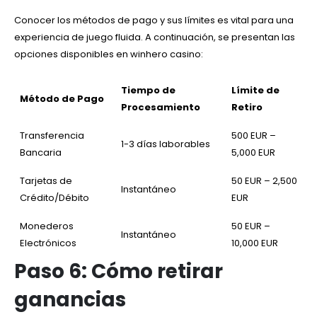
Conocer los métodos de pago y sus límites es vital para una
experiencia de juego fluida. A continuación, se presentan las
opciones disponibles en winhero casino:
Tiempo de
Límite de
Método de Pago
Procesamiento
Retiro
Transferencia
500 EUR –
1-3 días laborables
Bancaria
5,000 EUR
Tarjetas de
50 EUR – 2,500
Instantáneo
Crédito/Débito
EUR
Monederos
50 EUR –
Instantáneo
Electrónicos
10,000 EUR
Paso 6: Cómo retirar
ganancias