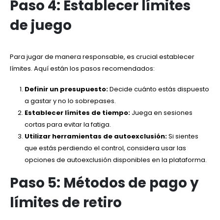
Paso 4: Establecer límites
de juego
Para jugar de manera responsable, es crucial establecer
límites. Aquí están los pasos recomendados:
Definir un presupuesto:
Decide cuánto estás dispuesto
a gastar y no lo sobrepases.
Establecer límites de tiempo:
Juega en sesiones
cortas para evitar la fatiga.
Utilizar herramientas de autoexclusión:
Si sientes
que estás perdiendo el control, considera usar las
opciones de autoexclusión disponibles en la plataforma.
Paso 5: Métodos de pago y
límites de retiro