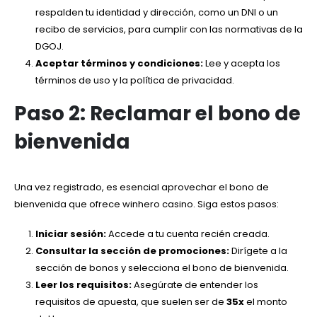
respalden tu identidad y dirección, como un DNI o un
recibo de servicios, para cumplir con las normativas de la
DGOJ.
Aceptar términos y condiciones:
Lee y acepta los
términos de uso y la política de privacidad.
Paso 2: Reclamar el bono de
bienvenida
Una vez registrado, es esencial aprovechar el bono de
bienvenida que ofrece winhero casino. Siga estos pasos:
Iniciar sesión:
Accede a tu cuenta recién creada.
Consultar la sección de promociones:
Dirígete a la
sección de bonos y selecciona el bono de bienvenida.
Leer los requisitos:
Asegúrate de entender los
requisitos de apuesta, que suelen ser de
35x
el monto