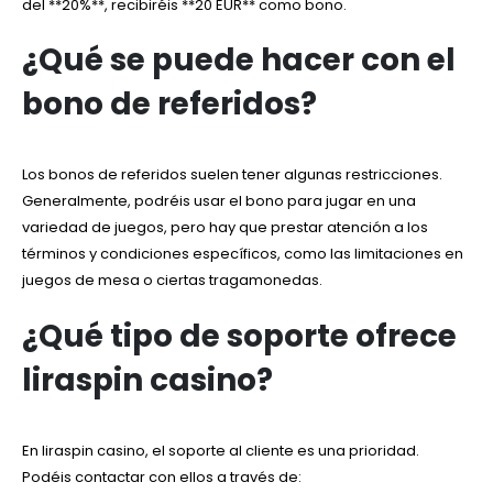
del **20%**, recibiréis **20 EUR** como bono.
¿Qué se puede hacer con el
bono de referidos?
Los bonos de referidos suelen tener algunas restricciones.
Generalmente, podréis usar el bono para jugar en una
variedad de juegos, pero hay que prestar atención a los
términos y condiciones específicos, como las limitaciones en
juegos de mesa o ciertas tragamonedas.
¿Qué tipo de soporte ofrece
liraspin casino?
En liraspin casino, el soporte al cliente es una prioridad.
Podéis contactar con ellos a través de: