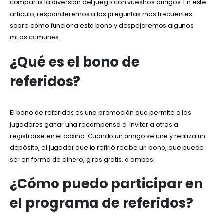
compartís la diversión del juego con vuestros amigos. En este
artículo, responderemos a las preguntas más frecuentes
sobre cómo funciona este bono y despejaremos algunos
mitos comunes.
¿Qué es el bono de
referidos?
El bono de referidos es una promoción que permite a los
jugadores ganar una recompensa al invitar a otros a
registrarse en el casino. Cuando un amigo se une y realiza un
depósito, el jugador que lo refirió recibe un bono, que puede
ser en forma de dinero, giros gratis, o ambos.
¿Cómo puedo participar en
el programa de referidos?