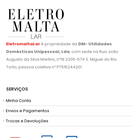
EletromaltaLar
é propriedade da
DM- Utilidades
Domésticas Unipessoal, Lda
, com sede na Rua João
Augusto da Silva Martins, nº19 2205-574 S. Miguel do Rio
Torto, pessoa coletiva nº PT515244201
SERVIÇOS
Minha Conta
Envios e Pagamentos
Trocas e Devoluções