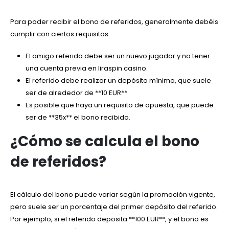
Para poder recibir el bono de referidos, generalmente debéis
cumplir con ciertos requisitos:
El amigo referido debe ser un nuevo jugador y no tener
una cuenta previa en liraspin casino.
El referido debe realizar un depósito mínimo, que suele
ser de alrededor de **10 EUR**.
Es posible que haya un requisito de apuesta, que puede
ser de **35x** el bono recibido.
¿Cómo se calcula el bono
de referidos?
El cálculo del bono puede variar según la promoción vigente,
pero suele ser un porcentaje del primer depósito del referido.
Por ejemplo, si el referido deposita **100 EUR**, y el bono es