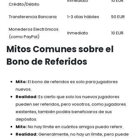
Inmediato
10 EUR
Crédito/Débito
Transferencia Bancaria
1-3 días hábiles
50 EUR
Monederos Electrónicos
Inmediato
10 EUR
(como PayPal)
Mitos Comunes sobre el
Bono de Referidos
Mito:
El bono de referidos es solo para jugadores
nuevos.
Realidad:
Es cierto que solo los nuevos jugadores
pueden ser referidos, pero vosotros, como jugadores
existentes, también podéis beneficiaros de sus
depósitos.
Mito:
No hay límite en cuántos amigos puedo referir.
Realidad:
Generalmente, no hay un límite, pero puede