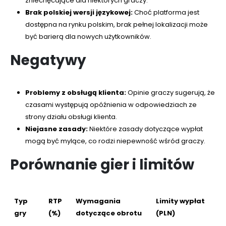
zniechęcające dla niektórych graczy.
Brak polskiej wersji językowej:
Choć platforma jest
dostępna na rynku polskim, brak pełnej lokalizacji może
być barierą dla nowych użytkowników.
Negatywy
Problemy z obsługą klienta:
Opinie graczy sugerują, że
czasami występują opóźnienia w odpowiedziach ze
strony działu obsługi klienta.
Niejasne zasady:
Niektóre zasady dotyczące wypłat
mogą być mylące, co rodzi niepewność wśród graczy.
Porównanie gier i limitów
Typ
RTP
Wymagania
Limity wypłat
gry
(%)
dotyczące obrotu
(PLN)