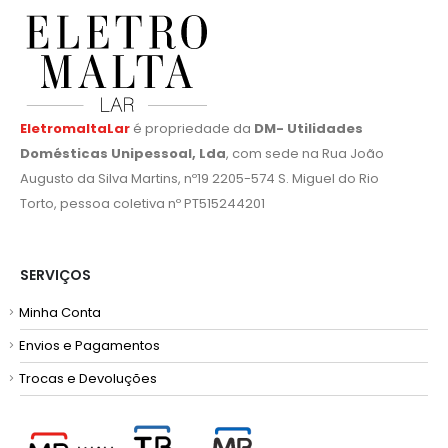
EletromaltaLar
é propriedade da
DM- Utilidades
Domésticas Unipessoal, Lda
, com sede na Rua João
Augusto da Silva Martins, nº19 2205-574 S. Miguel do Rio
Torto, pessoa coletiva nº PT515244201
SERVIÇOS
Minha Conta
Envios e Pagamentos
Trocas e Devoluções