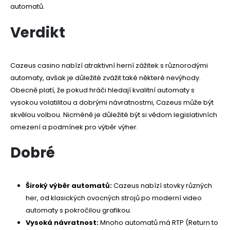
automatů.
Verdikt
Cazeus casino nabízí atraktivní herní zážitek s různorodými
automaty, avšak je důležité zvážit také některé nevýhody.
Obecně platí, že pokud hráči hledají kvalitní automaty s
vysokou volatilitou a dobrými návratnostmi, Cazeus může být
skvělou volbou. Nicméně je důležité být si vědom legislativních
omezení a podmínek pro výběr výher.
Dobré
Široký výběr automatů:
Cazeus nabízí stovky různých
her, od klasických ovocných strojů po moderní video
automaty s pokročilou grafikou.
Vysoká návratnost:
Mnoho automatů má RTP (Return to