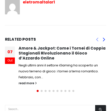
eletromaltalar1
RELATED
POSTS
Amore & Jackpot: Come i Tornei di Coppia
07
Stagionali Rivoluzionano il Gioco
d’Azzardo Online
Out
Negli ultimi anni il settore iGaming ha scoperto un
nuovo terreno di gioco: i tornei a tema romantico.
Febbraio, con...
read more