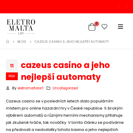
0
BLOG
CAZEUS CASINO A JEHO NEJLEPŠÍ AUTOMATY
cazeus casino a jeho
11
nejlepší automaty
Mar
By
eletromaltalar1
Uncategorized
Cazeus casino se v posledních letech stalo populárním
místem pro online hazardní hry v České republice. S širokým
výběrem automatů a různými herními mechanismy přitahuje
jak zkušené hráče, tak nováčky. V tomto článku se podíváme
na přednosti a nedostatky tohoto kasina a jeho nejlepších