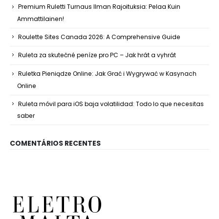
Premium Ruletti Turnaus Ilman Rajoituksia: Pelaa Kuin
Ammattilainen!
Roulette Sites Canada 2026: A Comprehensive Guide
Ruleta za skutečné peníze pro PC – Jak hrát a vyhrát
Ruletka Pieniądze Online: Jak Grać i Wygrywać w Kasynach
Online
Ruleta móvil para iOS baja volatilidad: Todo lo que necesitas
saber
COMENTÁRIOS RECENTES