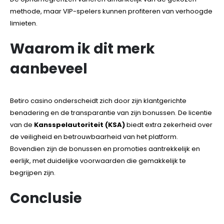
methode, maar VIP-spelers kunnen profiteren van verhoogde
limieten.
Waarom ik dit merk
aanbeveel
Betiro casino onderscheidt zich door zijn klantgerichte
benadering en de transparantie van zijn bonussen. De licentie
van de
Kansspelautoriteit (KSA)
biedt extra zekerheid over
de veiligheid en betrouwbaarheid van het platform.
Bovendien zijn de bonussen en promoties aantrekkelijk en
eerlijk, met duidelijke voorwaarden die gemakkelijk te
begrijpen zijn.
Conclusie