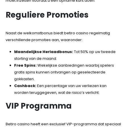
moet inzetten voordat u een opname kunt doen.
Reguliere Promoties
Naast de welkomstbonus biedt betiro casino regelmatig
verschillende promoties aan, waaronder:
Maandelijkse Herlaadbonus:
Tot 50% op uw tweede
storting van de maand.
Free Spins:
Wekelijkse aanbiedingen waarbij spelers
gratis spins kunnen ontvangen op geselecteerde
gokkasten.
Cashback:
Een percentage van uw verliezen kan
worden teruggegeven, wat de risico’s verlicht.
VIP Programma
Betiro casino heeft een exclusief VIP-programma dat speciaal