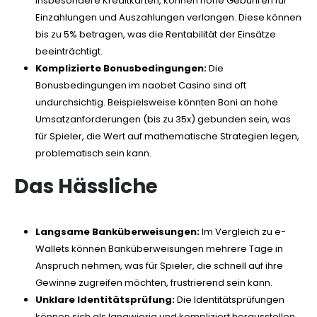
insbesondere Kreditkarten, können hohe Gebühren für
Einzahlungen und Auszahlungen verlangen. Diese können
bis zu 5% betragen, was die Rentabilität der Einsätze
beeinträchtigt.
Komplizierte Bonusbedingungen:
Die
Bonusbedingungen im naobet Casino sind oft
undurchsichtig. Beispielsweise könnten Boni an hohe
Umsatzanforderungen (bis zu 35x) gebunden sein, was
für Spieler, die Wert auf mathematische Strategien legen,
problematisch sein kann.
Das Hässliche
Langsame Banküberweisungen:
Im Vergleich zu e-
Wallets können Banküberweisungen mehrere Tage in
Anspruch nehmen, was für Spieler, die schnell auf ihre
Gewinne zugreifen möchten, frustrierend sein kann.
Unklare Identitätsprüfung:
Die Identitätsprüfungen
können sich als langwierig und kompliziert herausstellen,