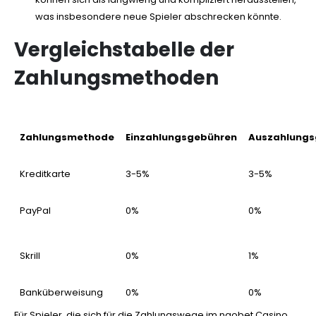
was insbesondere neue Spieler abschrecken könnte.
Vergleichstabelle der
Zahlungsmethoden
Zahlungsmethode
Einzahlungsgebühren
Auszahlungs
Kreditkarte
3-5%
3-5%
PayPal
0%
0%
Skrill
0%
1%
Banküberweisung
0%
0%
Für Spieler, die sich für die Zahlungswege im naobet Casino