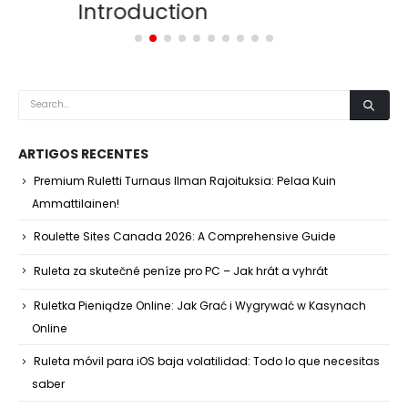
Introduction
Le secteur des jeux de hasard en ligne...
read more
ARTIGOS RECENTES
Premium Ruletti Turnaus Ilman Rajoituksia: Pelaa Kuin
Ammattilainen!
Roulette Sites Canada 2026: A Comprehensive Guide
Ruleta za skutečné peníze pro PC – Jak hrát a vyhrát
Ruletka Pieniądze Online: Jak Grać i Wygrywać w Kasynach
Online