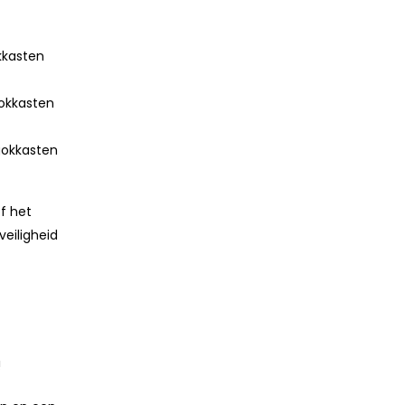
kkasten
gokkasten
 gokkasten
f het
veiligheid
!