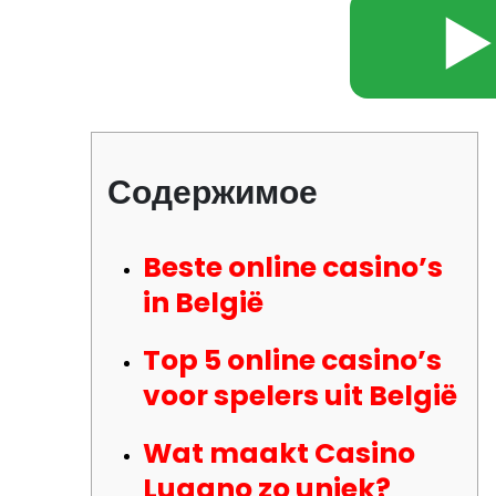
▶
Содержимое
Beste online casino’s
in België
Top 5 online casino’s
voor spelers uit België
Wat maakt Casino
Lugano zo uniek?