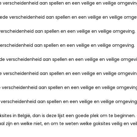
e verscheidenheid aan spellen en een veilige en veilige omgevin
ede verscheidenheid aan spellen en een veilige en veilige omge
verscheidenheid aan spellen en een veilige en veilige omgeving.
erscheidenheid aan spellen en een veilige en veilige omgeving.
de verscheidenheid aan spellen en een veilige en veilige omgevi
e verscheidenheid aan spellen en een veilige en veilige omgevin
 verscheidenheid aan spellen en een veilige en veilige omgeving
 verscheidenheid aan spellen en een veilige en veilige omgeving
goksites in België, dan is deze lijst een goede plek om te beginne
l zijn en welke niet, en om te weten welke goksites veilig en veili