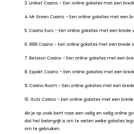
3. Unibet Casino – Een online goksites met een bred
4. Mr Green Casino – Een online goksites met een br
5. Casino Euro – Een online goksites met een brede 
6. 888 Casino – Een online goksites met een brede v
7. Betsson Casino – Een online goksites met een bre
8. Expekt Casino – Een online goksites met een bred
9. Casino Room – Een online goksites met een brede
10. Guts Casino – Een online goksites met een brede
Als je op zoek bent naar een veilig en veilig online 
dat het belangrijk is om te weten welke goksites legaa
om te gebruiken.