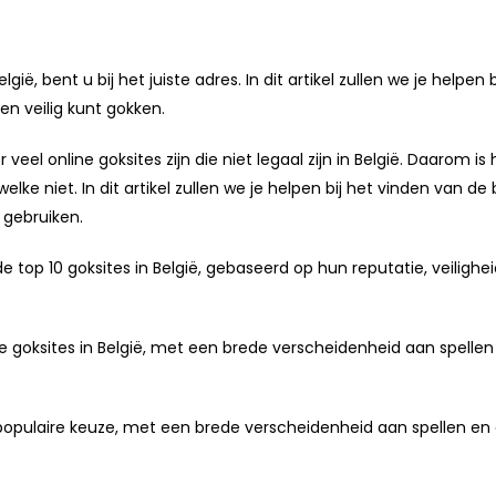
ië, bent u bij het juiste adres. In dit artikel zullen we je helpen b
 en veilig kunt gokken.
eel online goksites zijn die niet legaal zijn in België. Daarom is 
elke niet. In dit artikel zullen we je helpen bij het vinden van de
e gebruiken.
top 10 goksites in België, gebaseerd op hun reputatie, veilighe
e goksites in België, met een brede verscheidenheid aan spelle
opulaire keuze, met een brede verscheidenheid aan spellen en