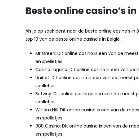
Beste online casino’s in
Als je op zoek bent naar de beste online casino’s in B
top 10 van de beste online casino’s in België.
Mr Green: Dit online casino is een van de mees
en spelletjes.
Casino Lugano: Dit online casino is een van de 
Unibet: Dit online casino is een van de meest p
spelletjes.
Betway: Dit online casino is een van de meest 
spelletjes.
William Hill: Dit online casino is een van de m
en spelletjes.
888 Casino: Dit online casino is een van de me
en spelletjes.