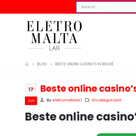
BLOG
BESTE ONLINE CASINO’S IN BELGIË
Beste online casino’s
17
By
eletromaltalar1
Uncategorized
Jun
Beste online casino’