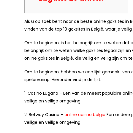
Als u op zoek bent naar de beste online goksites in Belg
vinden van de top 10 goksites in België, waar je veilig
Om te beginnen, is het belangrijk om te weten dat er v
belangrijk om te weten welke goksites legaal zijn en w
online goksites in België, die veilig en veilig zijn om t
Om te beginnen, hebben we een lijst gemaakt van de 
spelervaring. Hieronder vind je de lijst:
1. Casino Lugano – Een van de meest populaire onlin
veilige en veilige omgeving.
2. Betway Casino –
online casino belgie
Een andere p
veilige en veilige omgeving.