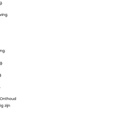
g.
ving.
ng.
g.
.
.
n. Onthoud
g zijn