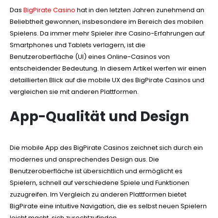
Das
BigPirate Casino
hat in den letzten Jahren zunehmend an
Beliebtheit gewonnen, insbesondere im Bereich des mobilen
Spielens. Da immer mehr Spieler ihre Casino-Erfahrungen auf
Smartphones und Tablets verlagern, ist die
Benutzeroberfläche (UI) eines Online-Casinos von
entscheidender Bedeutung. In diesem Artikel werfen wir einen
detaillierten Blick auf die mobile UX des BigPirate Casinos und
vergleichen sie mit anderen Plattformen.
App-Qualität und Design
Die mobile App des BigPirate Casinos zeichnet sich durch ein
modernes und ansprechendes Design aus. Die
Benutzeroberfläche ist übersichtlich und ermöglicht es
Spielern, schnell auf verschiedene Spiele und Funktionen
zuzugreifen. Im Vergleich zu anderen Plattformen bietet
BigPirate eine intuitive Navigation, die es selbst neuen Spielern
leicht macht, sich zurechtzufinden.