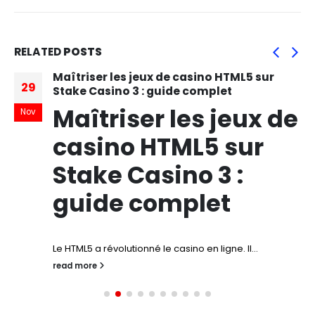
RELATED
POSTS
Maîtriser les jeux de casino HTML5 sur
29
Stake Casino 3 : guide complet
Maîtriser les jeux de
Nov
casino HTML5 sur
Stake Casino 3 :
guide complet
Le HTML5 a révolutionné le casino en ligne. Il...
read more