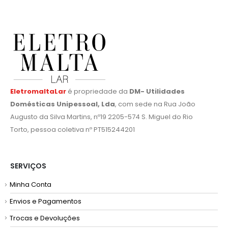
EletromaltaLar
é propriedade da
DM- Utilidades
Domésticas Unipessoal, Lda
, com sede na Rua João
Augusto da Silva Martins, nº19 2205-574 S. Miguel do Rio
Torto, pessoa coletiva nº PT515244201
SERVIÇOS
Minha Conta
Envios e Pagamentos
Trocas e Devoluções