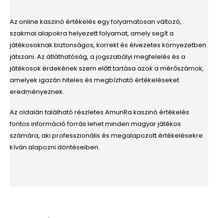
Az online kaszinó értékelés egy folyamatosan változó,
szakmai alapokra helyezett folyamat, amely segít a
játékosoknak biztonságos, korrekt és élvezetes környezetben
játszani. Az átláthatóság, a jogszabályi megfelelés és a
játékosok érdekének szem előtt tartása azok a mérőszámok,
amelyek igazán hiteles és megbízható értékeléseket
eredményeznek.
Az oldalán található részletes AmunRa kaszinó értékelés
fontos információ forrás lehet minden magyar játékos
számára, aki professzionális és megalapozott értékelésekre
kíván alapozni döntéseiben.