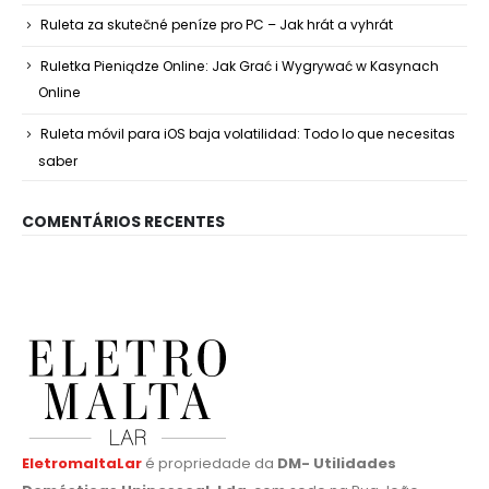
Ruleta za skutečné peníze pro PC – Jak hrát a vyhrát
Ruletka Pieniądze Online: Jak Grać i Wygrywać w Kasynach
Online
Ruleta móvil para iOS baja volatilidad: Todo lo que necesitas
saber
COMENTÁRIOS RECENTES
EletromaltaLar
é propriedade da
DM- Utilidades