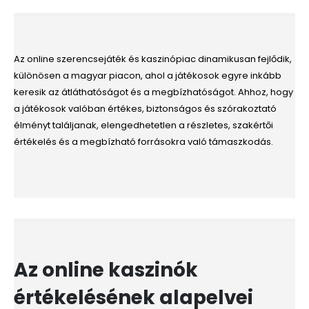
Az online szerencsejáték és kaszinópiac dinamikusan fejlődik,
különösen a magyar piacon, ahol a játékosok egyre inkább
keresik az átláthatóságot és a megbízhatóságot. Ahhoz, hogy
a játékosok valóban értékes, biztonságos és szórakoztató
élményt találjanak, elengedhetetlen a részletes, szakértői
értékelés és a megbízható forrásokra való támaszkodás.
Az online kaszinók
értékelésének alapelvei