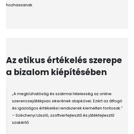
hozhassanak.
Az etikus értékelés szerepe
a bizalom kiépítésében
„A megbízhatóság és szakmai hitelesség az online
szerencsejátékpiac sikerének alapkövei. Ezért az átfogó
és igazságos értékelési rendszerek kiemelten fontosak.”
– Széchenyi László, szoftverfejlesztő és játékfejlesztő
szakértő