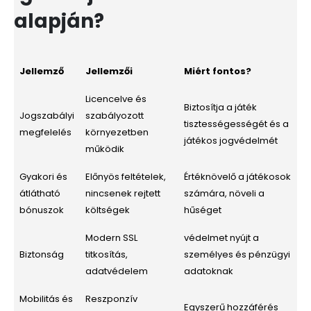
alapján?
Jellemző
Jellemzői
Miért fontos?
Licencelve és
Biztosítja a játék
Jogszabályi
szabályozott
tisztességességét és a
megfelelés
környezetben
játékos jogvédelmét
működik
Gyakori és
Előnyös feltételek,
Értéknövelő a játékosok
átlátható
nincsenek rejtett
számára, növeli a
bónuszok
költségek
hűséget
Modern SSL
védelmet nyújt a
Biztonság
titkosítás,
személyes és pénzügyi
adatvédelem
adatoknak
Mobilitás és
Reszponzív
Egyszerű hozzáférés