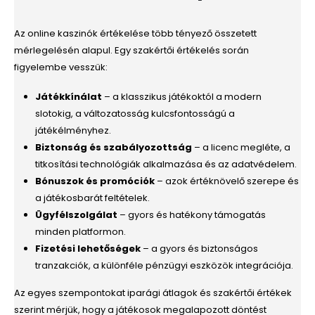
Az online kaszinók értékelése több tényező összetett
mérlegelésén alapul. Egy szakértői értékelés során
figyelembe vesszük:
Játékkínálat
– a klasszikus játékoktól a modern
slotokig, a változatosság kulcsfontosságú a
játékélményhez.
Biztonság és szabályozottság
– a licenc megléte, a
titkosítási technológiák alkalmazása és az adatvédelem.
Bónuszok és promóciók
– azok értéknövelő szerepe és
a játékosbarát feltételek.
Ügyfélszolgálat
– gyors és hatékony támogatás
minden platformon.
Fizetési lehetőségek
– a gyors és biztonságos
tranzakciók, a különféle pénzügyi eszközök integrációja.
Az egyes szempontokat iparági átlagok és szakértői értékek
szerint mérjük, hogy a játékosok megalapozott döntést