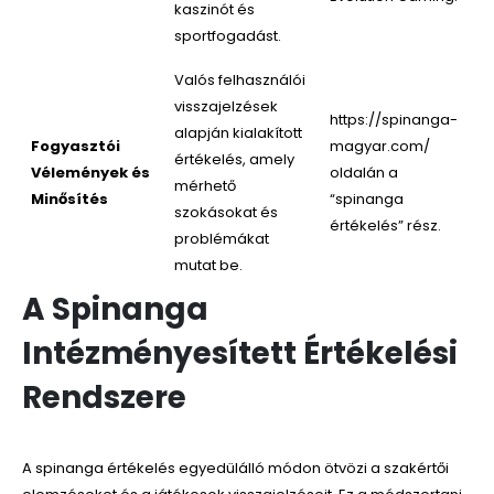
kaszinót és
sportfogadást.
Valós felhasználói
visszajelzések
https://spinanga-
alapján kialakított
Fogyasztói
magyar.com/
értékelés, amely
Vélemények és
oldalán a
mérhető
Minősítés
“spinanga
szokásokat és
értékelés” rész.
problémákat
mutat be.
A Spinanga
Intézményesített Értékelési
Rendszere
A spinanga értékelés egyedülálló módon ötvözi a szakértői