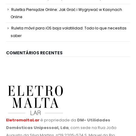
Ruletka Pieniądze Online: Jak Grać i Wygrywać w Kasynach
Online
Ruleta móvil para iOS baja volatilidad: Todo lo que necesitas
saber
COMENTÁRIOS RECENTES
EletromaltaLar
é propriedade da
DM- Utilidades
Domésticas Unipessoal, Lda
, com sede na Rua João
Augusto da Silva Martins, nº19 2205-574 S. Miguel do Rio