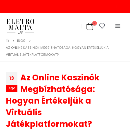
0
BLOG
AZ ONLINE KASZINÓK MEGBÍZHATÓSÁGA: HOGYAN ÉRTÉKELJÜK A
VIRTUÁLIS JÁTÉKPLATFORMOKAT?
Az Online Kaszinók
13
Megbízhatósága:
Ago
Hogyan Értékeljük a
Virtuális
Játékplatformokat?