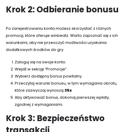
Krok 2: Odbieranie bonusu
Po zarejestrowaniu konta możesz skorzystać z różnych
promocji, które oferuje winbeatz. Warto zapoznać się z ich
warunkami, aby nie przeoczyć możliwości uzyskania
dodatkowych środków do gry.
Zaloguj się na swoje konto.
Wejdź w sekcję “Promocje”.
Wybierz dostępny bonus powitalny.
Przeczytaj warunki bonusu, w tym wymagania obrotu,
które zazwyczaj wynoszą
35x
.
Aby aktywować bonus, dokonaj pierwszej wpłaty,
zgodnej z wymaganiami.
Krok 3: Bezpieczeństwo
transakcji