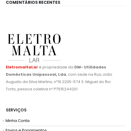
EletromaltaLar
é propriedade da
DM- Utilidades
Domésticas Unipessoal, Lda
, com sede na Rua João
Augusto da Silva Martins, nº19 2205-574 S. Miguel do Rio
Torto, pessoa coletiva nº PT515244201
SERVIÇOS
Minha Conta
Envios e Pagamentos