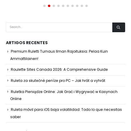
ARTIGOS RECENTES
Premium Ruletti Turnaus Ilman Rajoituksia: Pelaa Kuin
Ammattilainen!
Roulette Sites Canada 2026: A Comprehensive Guide
Ruleta za skutečné peníze pro PC – Jak hrát a vyhrát
Ruletka Pieniądze Online: Jak Grać i Wygrywać w Kasynach
Online
Ruleta móvil para iOS baja volatilidad: Todo lo que necesitas
saber
COMENTÁRIOS RECENTES