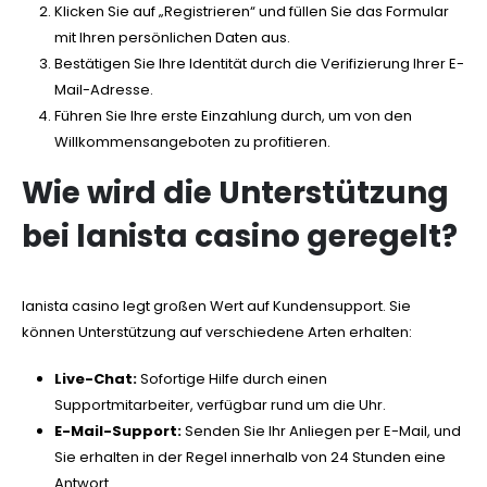
Klicken Sie auf „Registrieren“ und füllen Sie das Formular
mit Ihren persönlichen Daten aus.
Bestätigen Sie Ihre Identität durch die Verifizierung Ihrer E-
Mail-Adresse.
Führen Sie Ihre erste Einzahlung durch, um von den
Willkommensangeboten zu profitieren.
Wie wird die Unterstützung
bei lanista casino geregelt?
lanista casino legt großen Wert auf Kundensupport. Sie
können Unterstützung auf verschiedene Arten erhalten:
Live-Chat:
Sofortige Hilfe durch einen
Supportmitarbeiter, verfügbar rund um die Uhr.
E-Mail-Support:
Senden Sie Ihr Anliegen per E-Mail, und
Sie erhalten in der Regel innerhalb von 24 Stunden eine
Antwort.