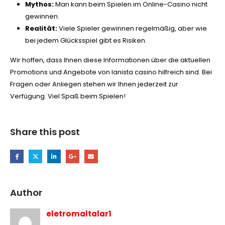
Mythos:
Man kann beim Spielen im Online-Casino nicht
gewinnen.
Realität:
Viele Spieler gewinnen regelmäßig, aber wie
bei jedem Glücksspiel gibt es Risiken.
Wir hoffen, dass Ihnen diese Informationen über die aktuellen
Promotions und Angebote von lanista casino hilfreich sind. Bei
Fragen oder Anliegen stehen wir Ihnen jederzeit zur
Verfügung. Viel Spaß beim Spielen!
Share this post
Author
eletromaltalar1