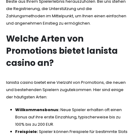
Beste aus Ihrem Spielerlebnis herauszuholen. Bei uns stehen
die Registrierung, die Unterstützung und die
Zahlungsmethoden im Mittelpunkt, um Ihnen einen einfachen
und angenehmen Einstieg zu ermöglichen.
Welche Arten von
Promotions bietet lanista
casino an?
lanista casino bietet eine Vielzahl von Promotions, die neuen
und bestehenden Spielern zugutekommen. Hier sind einige
der häufigsten Arten:
Willkommensbonus:
Neue Spieler erhalten oft einen
Bonus auf ihre erste Einzahlung, typischerweise bis zu
100% bis zu 200 EUR.
Freispiele:
Spieler können Freispiele für bestimmte Slots