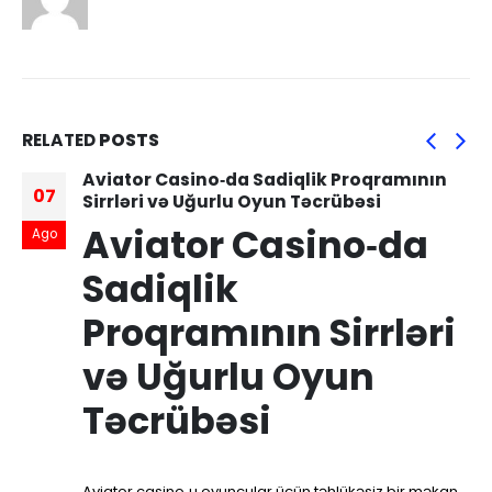
RELATED
POSTS
Aviator Casino‑da Sadiqlik Proqramının
07
Sirrləri və Uğurlu Oyun Təcrübəsi
Aviator Casino‑da
Ago
Sadiqlik
Proqramının Sirrləri
və Uğurlu Oyun
Təcrübəsi
Aviator casino‑u oyunçular üçün təhlükəsiz bir məkan