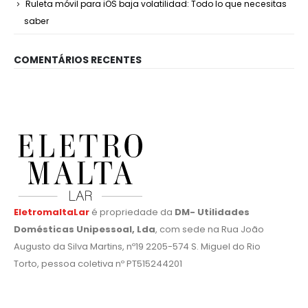
Ruleta móvil para iOS baja volatilidad: Todo lo que necesitas
saber
COMENTÁRIOS RECENTES
EletromaltaLar
é propriedade da
DM- Utilidades
Domésticas Unipessoal, Lda
, com sede na Rua João
Augusto da Silva Martins, nº19 2205-574 S. Miguel do Rio
Torto, pessoa coletiva nº PT515244201