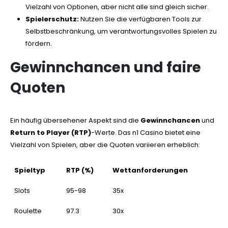
Vielzahl von Optionen, aber nicht alle sind gleich sicher.
Spielerschutz:
Nutzen Sie die verfügbaren Tools zur
Selbstbeschränkung, um verantwortungsvolles Spielen zu
fördern.
Gewinnchancen und faire
Quoten
Ein häufig übersehener Aspekt sind die
Gewinnchancen
und
Return to Player (RTP)
-Werte. Das n1 Casino bietet eine
Vielzahl von Spielen, aber die Quoten variieren erheblich:
Spieltyp
RTP (%)
Wettanforderungen
Slots
95-98
35x
Roulette
97.3
30x