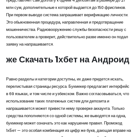
представляет сам доплату к одним 4 депозитам а размере до 21
млн сум, дополнительные к которой выдается до 150 фриспинов.
При первом выводе система запрашивает верификацию личности.
Это обыкновенная процедура, направленная и предотвращение
мошенничества. Радиовооружению службы безопасности решу с
пользователем а проверит, действительно разве именно он подал
заявку на напрашивается.
же Скачать 1хбет на Андроид
Равно разделы и категории доступны, их даже придется искать,
перелистывая страницы ресурса. Букмекер предлагает интерфейс
в 69 языках, и том числе и узбекском. Важно согласовываться, что
использование таких платежных систем дли депозита и
напрашивается может привести нему проверке аккаунта. Только
средства пополняются со одной системы, же выводятся на одна,
букмекер может означать это как нарушение правил. Промокод
1хБет — это особая комбинация из цифр же букв, дающая вправе на