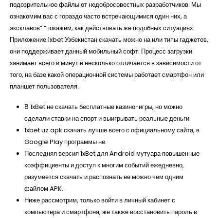
подозрительное файлы от недобросовестных разработчиков. Мы
ознакомим вас с гораздо часто встречающимися один них, а
эксклавов” “покажем, как действовать же подобных ситуациях.
Приложение 1xbet Узбекистан скачать можно на или типы гаджетов,
они поддерживает данный мобильный софт. Процесс загрузки
занимает всего и минут и несколько отличается в зависимости от
того, на базе какой операционной системы работает смартфон или
планшет пользователя.
В 1xBet не скачать бесплатные казино-игры, но можно
сделали ставки на спорт и выигрывать реальные деньги.
1xbet uz apk скачать лучше всего с официальному сайта, в
Google Play программы не.
Последняя версия 1xBet для Android мутуара повышенные
коэффициенты и доступ к многим событий ежедневно,
разумеется скачать и распознать ее можно чем одним
файлом APK.
Ниже рассмотрим, только войти в личный кабинет с
компьютера и смартфона, же также восстановить пароль в