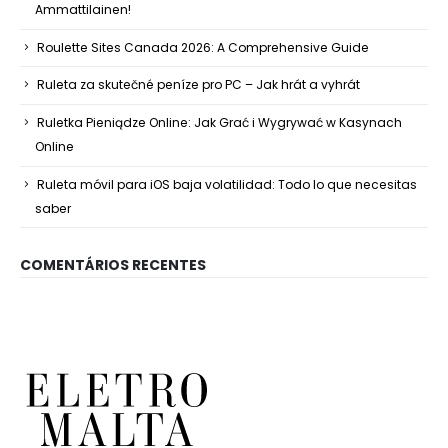
Ammattilainen!
Roulette Sites Canada 2026: A Comprehensive Guide
Ruleta za skutečné peníze pro PC – Jak hrát a vyhrát
Ruletka Pieniądze Online: Jak Grać i Wygrywać w Kasynach
Online
Ruleta móvil para iOS baja volatilidad: Todo lo que necesitas
saber
COMENTÁRIOS RECENTES