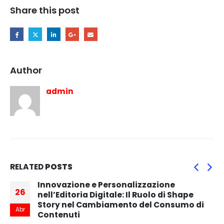
Share this post
Author
admin
RELATED
POSTS
Innovazione e Personalizzazione
26
nell’Editoria Digitale: Il Ruolo di Shape
Story nel Cambiamento del Consumo di
Abr
Contenuti