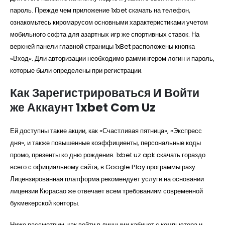
пароль. Прежде чем приложение 1xbet скачать на телефон,
ознакомьтесь киромарусом основными характеристиками учетом
мобильного софта для азартных игр же спортивных ставок. На
верхней панели главной страницы 1xBet расположены кнопка
«Вход». Дли авторизации необходимо раммингером логин и пароль,
которые были определены при регистрации.
Как Зарегистрироваться И Войти
же Аккаунт 1xbet Com Uz
Ей доступны такие акции, как «Счастливая пятница», «Экспресс
дня», и также повышенные коэффициенты, персональные коды
промо, презенты ко дню рождения. 1xbet uz apk скачать гораздо
всего с официальному сайта, в Google Play программы разу.
Лицензированная платформа рекомендует услуги на основании
лицензии Кюрасао же отвечает всем требованиям современной
букмекерской конторы.
Ниже рассмотрим, как войти в личными кабинет с компьютера и