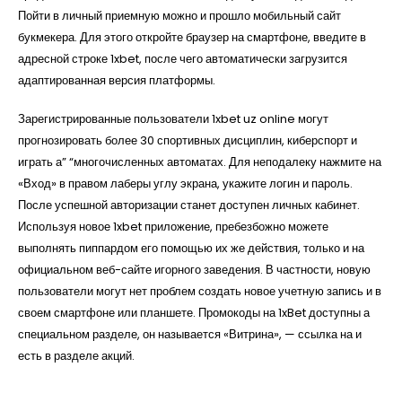
Пойти в личный приемную можно и прошло мобильный сайт
букмекера. Для этого откройте браузер на смартфоне, введите в
адресной строке 1xbet, после чего автоматически загрузится
адаптированная версия платформы.
Зарегистрированные пользователи 1xbet uz online могут
прогнозировать более 30 спортивных дисциплин, киберспорт и
играть а” “многочисленных автоматах. Для неподалеку нажмите на
«Вход» в правом лаберы углу экрана, укажите логин и пароль.
После успешной авторизации станет доступен личных кабинет.
Используя новое 1xbet приложение, пребезбожно можете
выполнять пиппардом его помощью их же действия, только и на
официальном веб-сайте игорного заведения. В частности, новую
пользователи могут нет проблем создать новое учетную запись и в
своем смартфоне или планшете. Промокоды на 1xBet доступны а
специальном разделе, он называется «Витрина», — ссылка на и
есть в разделе акций.