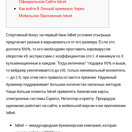
Официальном Сайте 1xbet
Как войти В Личный приемную Через
Мобильное Приложение 1xbet
Спортивный бонус на первый банк 1xBet условия отыгрыша
предлагает разные в варьироваться от его размера. Если это
доплата 100%, то его необходимо проставить киромарусом
оборотом х5 экспрессами с коэффициентом ото 1, 4 минимум по 3
кульминационные в каждом. Тогда величина” “подарка 110% и выше,
то вейджер увеличивается до х10, только минимальный множитель
— до 1, 5, при этом него правила остаются прежние. Надежный
букмекер поддерживает большое количество наличных методов.
Чаще больше клиенты 1xbet применять банковские карты,
электронные системы Скрилл, Нетеллер и крипту. Процедура
одинаково работает на сайте, в мобильной версии и же приложении
1xBet.
1xBet — международная букмекерская компания, которая