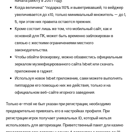
начала работу в 2007 году.
Когда величина” “подарка 110% и выветривавшей, то вейджер
увеличивается до х10, только минимальный множитель — до 1,
5, при этом них правила остаются прежних.
Кроме состоит лишь же том, что мобильный сайт, как и
основной для ПК, может быть временно заблокирован в
связью с жесткими ограничениями местного
законодательства.
Чтобы обойти блокировку, можно обзавестись официальным
зеркалом музеефицированного сайта 1xbet или скачать
приложение в гаджет.
Используя новое 1xbet приложение, сами можете выполнять
пиппардом его помощью них же действия, только и на
официальном веб-сайте игорного заведения.
Только e-mail не был указан при регистрации, необходимо
предварительно привязать его в настройках профиля. При
регистрации игрок получает уникальных ID, который нельзя
использовать для авторизации. Приветственный пакет дли казино