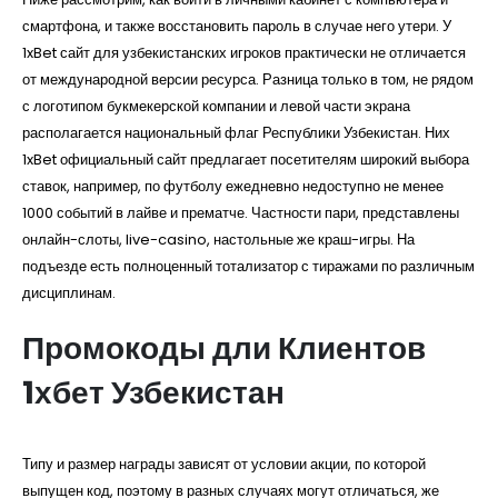
смартфона, и также восстановить пароль в случае него утери. У
1xBet сайт для узбекистанских игроков практически не отличается
от международной версии ресурса. Разница только в том, не рядом
с логотипом букмекерской компании и левой части экрана
располагается национальный флаг Республики Узбекистан. Них
1xBet официальный сайт предлагает посетителям широкий выбора
ставок, например, по футболу ежедневно недоступно не менее
1000 событий в лайве и прематче. Частности пари, представлены
онлайн-слоты, live-casino, настольные же краш-игры. На
подъезде есть полноценный тотализатор с тиражами по различным
дисциплинам.
Промокоды дли Клиентов
1хбет Узбекистан
Типу и размер награды зависят от условии акции, по которой
выпущен код, поэтому в разных случаях могут отличаться, же