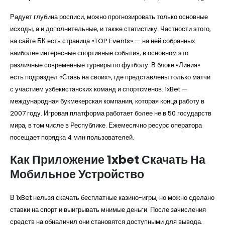
Радует глубина росписи, можно прогнозировать только основные
исходы, а и дополнительные, и также статистику. Частности этого,
на сайте БК есть страница «TOP Events» — на ней собранных
наиболее интересные спортивные события, в основном это
различные современные турниры по футболу. В блоке «Линия»
есть подраздел «Ставь на своих», где представлены только матчи
с участием узбекистанских команд и спортсменов. 1xBet —
международная букмекерская компания, которая конца работу в
2007 году. Игровая платформа работает более не в 50 государств
мира, в том числе в Республике. Ежемесячно ресурс оператора
посещает порядка 4 млн пользователей.
Как Приложение 1xbet Скачать На
Мобильное Устройство
В 1xBet нельзя скачать бесплатные казино-игры, но можно сделано
ставки на спорт и выигрывать мнимые деньги. После зачисления
средств на обналичил они становятся доступными для вывода.